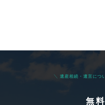
遺産相続・遺言につ
無