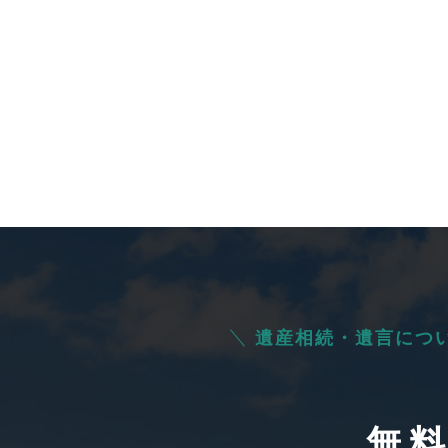
遺産相続・遺言につ
無